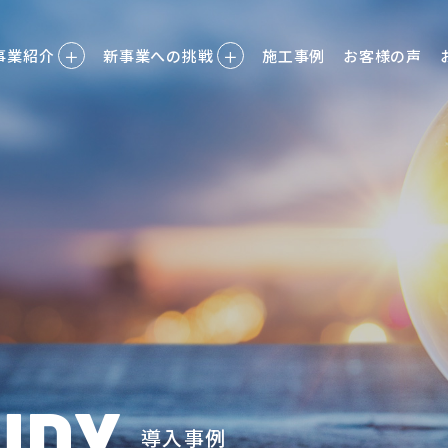
事業紹介
＋
新事業への挑戦
＋
施工事例
お客様の声
UDY
導入事例