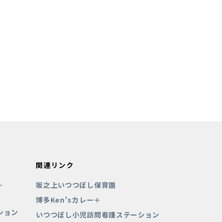
関連リンク
＋
坂之上いつつぼし保育園
博多Ken'sカレー＋
ション
いつつぼし小児訪問看護ステーション