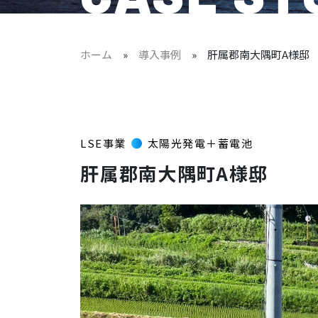
ホーム
»
導入事例
»
肝属郡南大隅町A様邸
LSE事業
太陽光発電＋蓄電池
肝属郡南大隅町A様邸