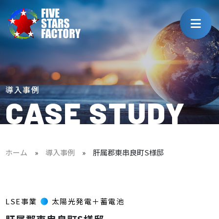
導入事例
CASE STUDY
ホーム
»
導入事例
»
肝属郡東串良町S様邸
LSE事業
太陽光発電＋蓄電池