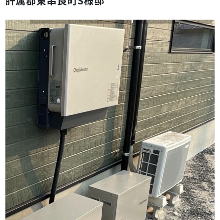
肝属郡東串良町S様邸