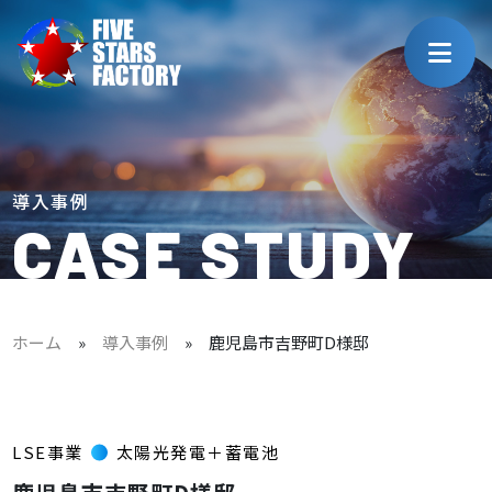
導入事例
CASE STUDY
ホーム
»
導入事例
»
鹿児島市吉野町D様邸
LSE事業
太陽光発電＋蓄電池