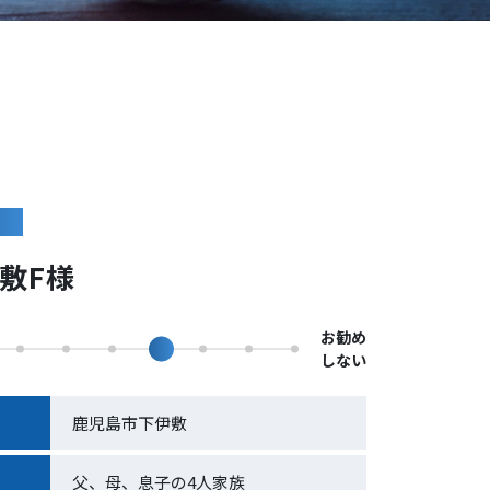
池
敷F様
お勧め
しない
鹿児島市下伊敷
父、母、息子の4人家族