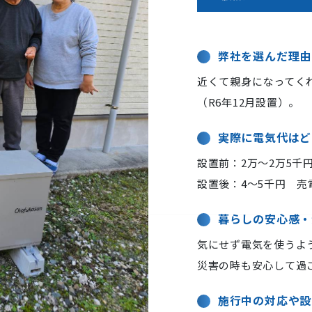
弊社を選んだ理由
近くて親身になってく
（R6年12月設置）。
実際に電気代はど
設置前：2万〜2万5千
設置後：4〜5千円 売
暮らしの安心感・
気にせず電気を使うよ
災害の時も安心して過
施行中の対応や設